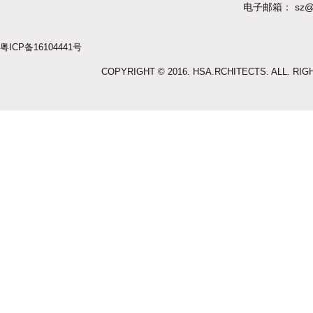
电子邮箱： sz@hu
粤ICP备16104441号
COPYRIGHT © 2016. HSA.RCHITECTS. ALL. RI